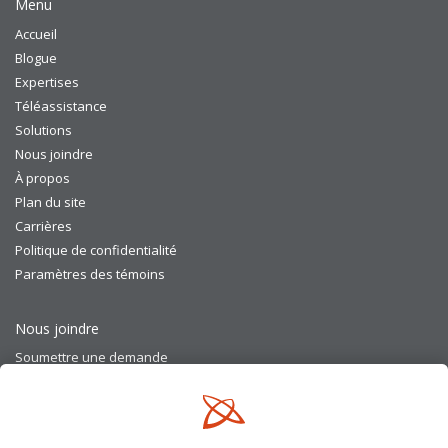
Menu
Accueil
Blogue
Expertises
Téléassistance
Solutions
Nous joindre
À propos
Plan du site
Carrières
Politique de confidentialité
Paramètres des témoins
Nous joindre
Soumettre une demande
Trois-Rivières
+1 (819) 379-2866
Brossard
+1 (450) 649-4277
Québec
+1 (418) 907-2421