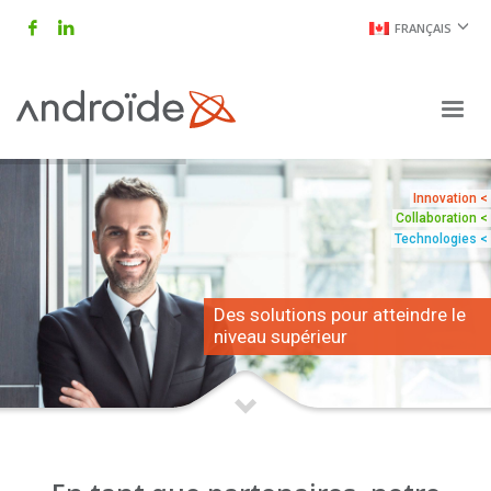
FRANÇAIS
Innovation <
Collaboration <
Technologies <
D
e
s
s
o
l
u
t
i
o
n
s
p
o
u
r
a
t
t
e
i
n
d
r
e
l
e
n
i
v
e
a
u
s
u
p
é
r
i
e
u
r